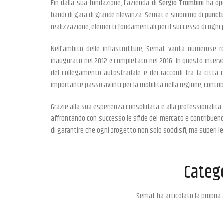
Fin dalla sua fondazione, l’azienda di
Sergio Trombini
ha ope
bandi di gara di grande rilevanza. Semat è sinonimo di
punctu
realizzazione, elementi fondamentali per il successo di ogni
Nell’ambito delle infrastrutture, Semat vanta numerose ref
inaugurato nel 2012 e completato nel 2016. In questo interv
del collegamento autostradale e dei raccordi tra la città 
importante passo avanti per la mobilità nella regione, contri
Grazie alla sua esperienza consolidata e alla professionalità
affrontando con successo le sfide del mercato e contribuendo
di garantire che ogni progetto non solo soddisfi, ma superi le
Categ
Semat ha articolato la propria a