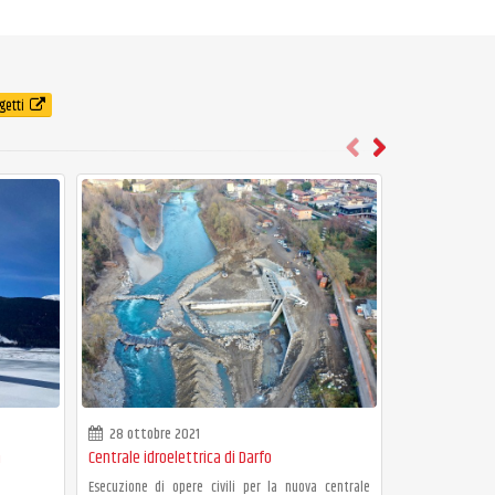
getti
28 ottobre 2021
28 ottobre 
n
Centrale idroelettrica di Darfo
Centrale idroe
Esecuzione di opere civili per la nuova centrale
Esecuzione di o