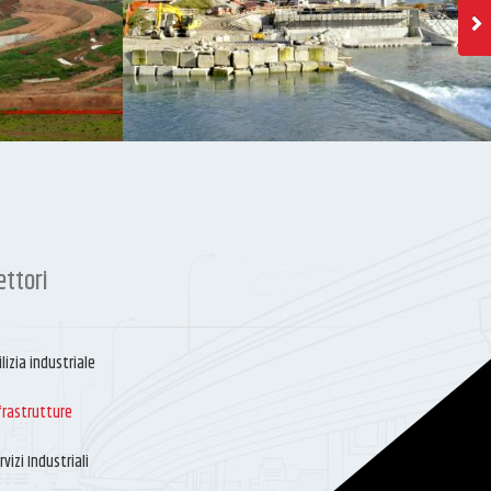
ettori
ilizia industriale
frastrutture
rvizi Industriali