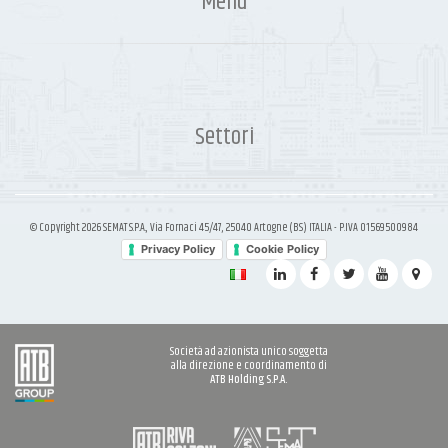
Menu
Settori
© Copyright 2026 SEMAT S.P.A., Via Fornaci 45/47, 25040 Artogne (BS) ITALIA - P.IVA 01569500984
Privacy Policy
Cookie Policy
Società ad azionista unico soggetta
alla direzione e coordinamento di
ATB Holding S.P.A.