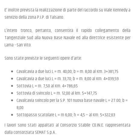
E’ inoltre prevista la realizzazione di parte del raccordo su Viale Kennedy a
servizio della zona P.I.P. di Talsano.
L’intero tronco, pertanto, consentirà il rapido collegamento della
Tangenziale Sud alla Nuova Base Navale ed alla direttrice esistente per
Lama - San Vito.
Sono state previste le seguenti opere d’arte:
Cavalcavia a due luci L = m. 40,00; b = m. 8,00 al Km. 3+381,75
Cavalcavia a due luci L = m. 33,70; b = m. 8,00 al Km. 4+039,59
Sottovia L = m. 7,50 al Km. 4+786,65
Sottovia di svincolo L = m. 12,00 al km. 5+147,75
Cavalcavia svincolo per la S.P. 101 nuova base navale L = 27.00; b =
8,00
Sottopasso scatolare L = m 6,00; h = 4,5 – al Km. 5+322,63
I lavori sono stati appaltati al Consorzio Stabile CO.IN.E. rappresentata
dalla consorziata SEMAT S.p.A..